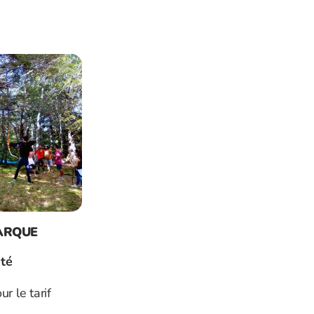
ARQUE
ité
r le tarif